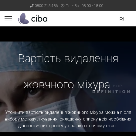
0800 215 486
Пн. - Вс.: 08.00 - 18.00
RU
ults.
Вартість видалення
жовчного міхура
Уточнити вартість видалення жовчного міхура можна після
вибору методу лікування, складання списку всіх необхідних
діагностичних процедур на підготовчому етапі.