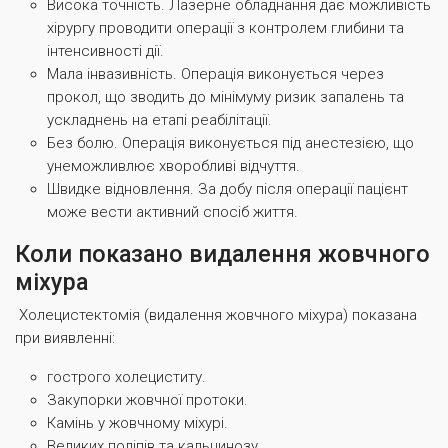
Висока точність. Лазерне обладнання дає можливість
хірургу проводити операції з контролем глибини та
інтенсивності дії.
Мала інвазивність. Операція виконується через
прокол, що зводить до мінімуму ризик запалень та
ускладнень на етапі реабілітації.
Без болю. Операція виконується під анестезією, що
унеможливлює хворобливі відчуття.
Швидке відновлення. За добу після операції пацієнт
може вести активний спосіб життя.
Коли показано видалення жовчного
міхура
Холецистектомія (видалення жовчного міхура) показана
при виявленні:
гострого холециститу.
Закупорки жовчної протоки.
Камінь у жовчному міхурі.
Великих поліпів та кальцинозу.