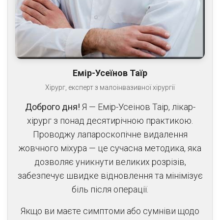
Емір-Усеїнов Таїр
Хірург, експерт з малоінвазивної хірургії
Доброго дня!
Я — Емір-Усеінов Таір, лікар-
хірург з понад десятирічною практикою.
Проводжу лапароскопічне видалення
жовчного міхура — це сучасна методика, яка
дозволяє уникнути великих розрізів,
забезпечує швидке відновлення та мінімізує
біль після операції.
Якщо ви маєте симптоми або сумніви щодо