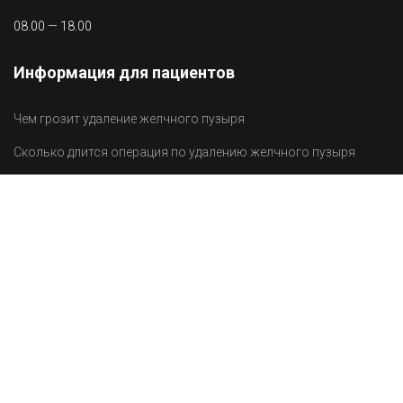
08.00 — 18.00
Информация для пациентов
Чем грозит удаление желчного пузыря
Сколько длится операция по удалению желчного пузыря
Баріатрія у Києві – сучасний шлях до легкості та здоров’я
Все материалы
К нам приезжают из
Киева
,
Харькова
,
Одессы
,
Днепропетровска
,
Запорожья
,
Львова
,
Кривого Рога
,
Николаева
,
Мариуполя
,
Винницы
,
Херсона
,
Полтавы
,
Житомира
,
Сум
,
Луганска
,
Донецка
,
Хмельницка