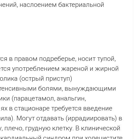
нений, наслоением бактериальной
я в правом подреберье, носит тупой,
ется употреблением жареной и жирной
олика (острый приступ)
нтенсивными болями, вынуждающими
ки (парацетамол, анальгин,
ях в стационаре требуется введение
ла). Могут отдавать (иррадиировать) в
, плечо, грудную клетку. В клинической
 кардиальный синдром при холецистите,