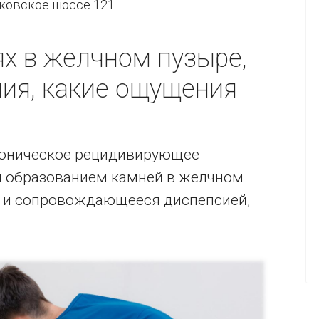
ьковское шоссе 121
ях в желчном пузыре,
ия, какие ощущения
роническое рецидивирующее
я образованием камней в желчном
 и сопровождающееся диспепсией,