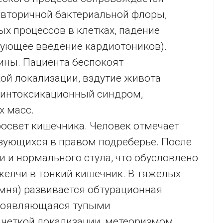
 вторичной бактериальной флоры,
х процессов в клетках, падение
бующее введение кардиотоников).
ины. Пациента беспокоят
ой локализации, вздутие живота
 интоксикационный синдром,
х масс.
освет кишечника. Человек отмечает
изующихся в правом подреберье. После
и и нормального стула, что обусловлено
елчи в тонкий кишечник. В тяжелых
мня) развивается обтурационная
проявляющаяся тупыми
четкой локализации, метеоризмом.