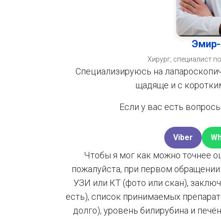
Эмир-
Хирург, специалист 
Специализируюсь на лапароскопич
щадяще и с коротки
Если у вас есть вопрос
Viber
Wh
Чтобы я мог как можно точнее о
пожалуйста, при первом обращении 
УЗИ или КТ (фото или скан), заклю
есть), список принимаемых препарато
долго), уровень билирубина и печён