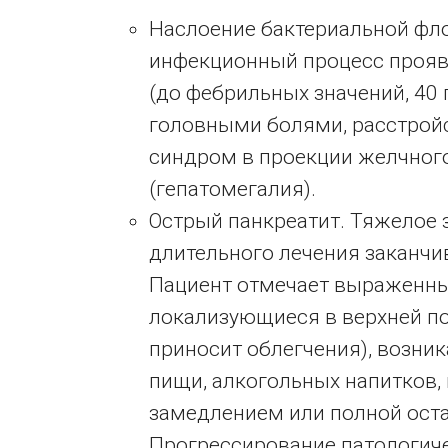
Наслоение бактериальной фл
инфекционный процесс прояв
(до фебрильных значений, 40 
головными болями, расстро
синдром в проекции желчного
(гепатомегалия).
Острый панкреатит. Тяжелое з
длительного лечения заканч
Пациент отмечает выраженн
локализующиеся в верхней по
приносит облегчения), возн
пищи, алкогольных напитков,
замедлением или полной оста
Прогрессирование патологич