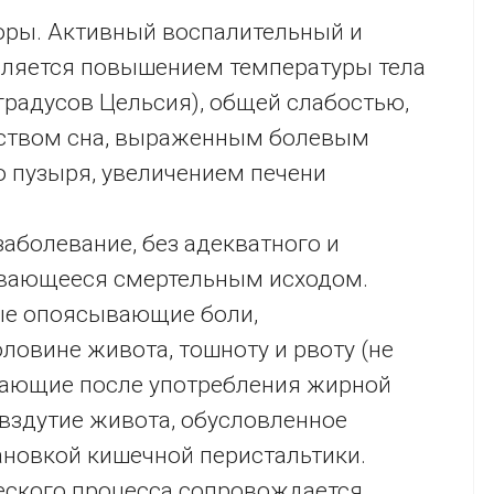
оры. Активный воспалительный и
ляется повышением температуры тела
градусов Цельсия), общей слабостью,
йством сна, выраженным болевым
 пузыря, увеличением печени
аболевание, без адекватного и
ивающееся смертельным исходом.
ые опоясывающие боли,
ловине живота, тошноту и рвоту (не
икающие после употребления жирной
 вздутие живота, обусловленное
новкой кишечной перистальтики.
еского процесса сопровождается