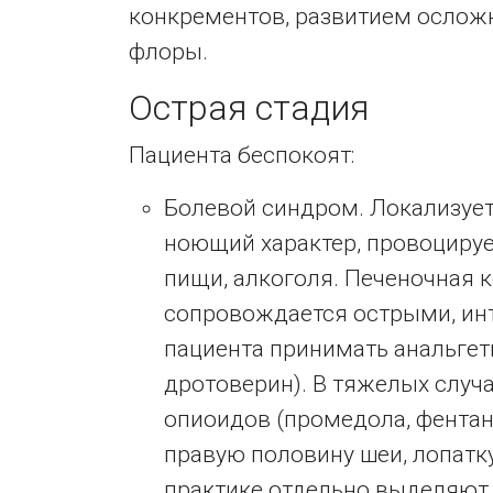
конкрементов, развитием ослож
флоры.
Острая стадия
Пациента беспокоят:
Болевой синдром. Локализуетс
ноющий характер, провоциру
пищи, алкоголя. Печеночная к
сопровождается острыми, и
пациента принимать анальгети
дротоверин). В тяжелых случа
опиоидов (промедола, фентани
правую половину шеи, лопатку
практике отдельно выделяют