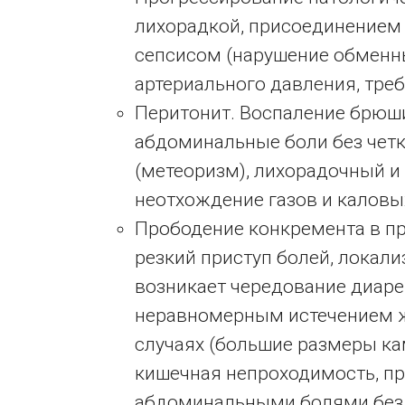
лихорадкой, присоединением
сепсисом (нарушение обменны
артериального давления, тре
Перитонит. Воспаление брюш
абдоминальные боли без четк
(метеоризм), лихорадочный и
неотхождение газов и каловы
Прободение конкремента в пр
резкий приступ болей, локал
возникает чередование диаре
неравномерным истечением ж
случаях (большие размеры ка
кишечная непроходимость, 
абдоминальными болями без 