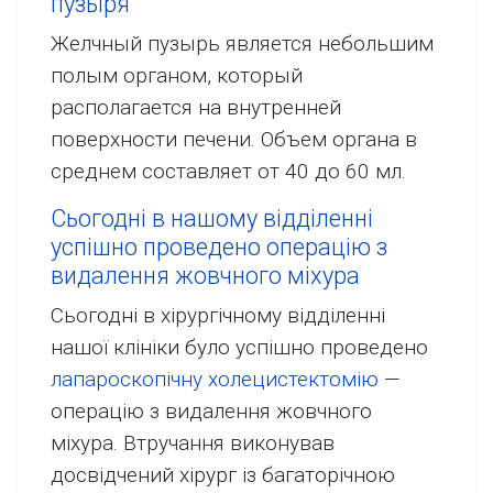
пузыря
Желчный пузырь является небольшим
полым органом, который
располагается на внутренней
поверхности печени. Объем органа в
среднем составляет от 40 до 60 мл.
Сьогодні в нашому відділенні
успішно проведено операцію з
видалення жовчного міхура
Сьогодні в хірургічному відділенні
нашої клініки було успішно проведено
лапароскопічну холецистектомію
—
операцію з видалення жовчного
міхура. Втручання виконував
досвідчений хірург із багаторічною