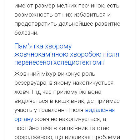
имеют размер мелких песчинок, есть
возможность от них избавиться и
предотвратить дальнейшее развитие
болезни.
Пам’ятка хворому
жовчнокам’яною хворобою після
перенесеної холецистектомії
Жовчний міхур виконує роль
резервуара, в якому накопичується
жовч. Під час прийому їжі вона
виділяється в кишківник, де приймає
участь у травленні. Після
видалення
органу
жовч не накопичується, а
постійно тече в кишківник та стає
розрідженою, що викликає проблеми